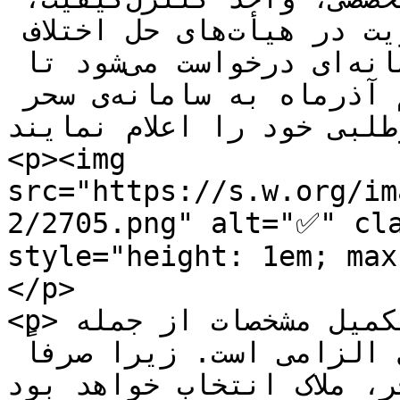
مرکز آموزش و تحقیقات، عضویت در هیأت‌های حل اختلاف 
مالیاتی و همکاری در حوزه‌ی رسانه‌ای درخواست می‌شود تا 
قبل از تاریخ یکشنبه دهم آذرماه به سامانه‌ی سحر 
داوطلبی خود را اعلام نمایند
<p><img 
src="https://s.w.org/im
2/2705.png" alt="✅" cla
style="height: 1em; max-hei
</p>

<p>تکمیل پروفایل شخصی، عکس و تکمیل مشخصات از جمله 
سوابق تحصیلی، تجربیات کاری الزامی است. زیرا صرفاً 
ر، ملاک انتخاب خواهد بود