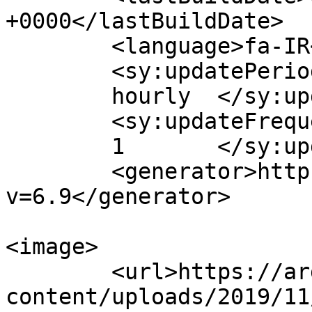
+0000</lastBuildDate>

	<language>fa-IR</language>

	<sy:updatePeriod>

	hourly	</sy:updatePeriod>

	<sy:updateFrequency>

	1	</sy:updateFrequency>

	<generator>https://wordpress.org/?
v=6.9</generator>

<image>

	<url>https://arghampouya.com/wp-
content/uploads/2019/11