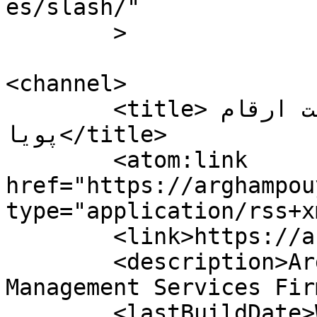
es/slash/"

	>

<channel>

	<title>موسسه حسابرسی و خدمات مدیریت ارقام 
پویا</title>

	<atom:link 
href="https://arghampou
type="application/rss+x
	<link>https://arghampouya.com</link>

	<description>Argham Pouya Auditing and 
Management Services Fir
	<lastBuildDate>Wed, 27 Nov 2019 06:13:04 