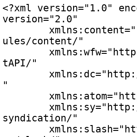
<?xml version="1.0" enc
version="2.0"

	xmlns:content="http://purl.org/rss/1.0/mod
ules/content/"

	xmlns:wfw="http://wellformedweb.org/Commen
tAPI/"

	xmlns:dc="http://purl.org/dc/elements/1.1/
"

	xmlns:atom="http://www.w3.org/2005/Atom"

	xmlns:sy="http://purl.org/rss/1.0/modules/
syndication/"

	xmlns:slash="http://purl.org/rss/1.0/modul