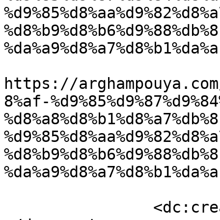
%d9%85%d8%aa%d9%82%d8%a
%d8%b9%d8%b6%d9%88%db%8
%da%a9%d8%a7%d8%b1%da%a
					<co
https://arghampouya.com
8%af-%d9%85%d9%87%d9%84
%d8%a8%d8%b1%d8%a7%db%8
%d9%85%d8%aa%d9%82%d8%a
%d8%b9%d8%b6%d9%88%db%8
%da%a9%d8%a7%d8%b1%da%a
		<dc:creator><![CDATA[سعید خرمی]]>