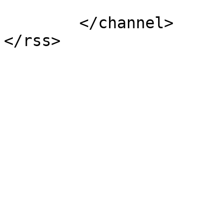
			</item>
	</channel>
