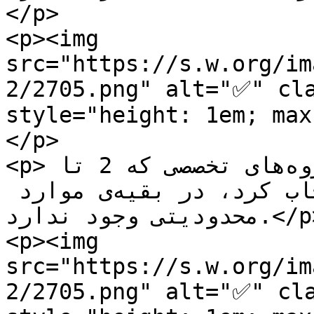
</p>

<p><img 
src="https://s.w.org/im
2/2705.png" alt="✅" cla
style="height: 1em; max-hei
</p>

<p>به‌استثنای عضویت در کارگروه‌های تخصصی که 2 تا 
گزینه را می‌توان انتخاب کرد، در بقیه‌ی موارد 
محدودیتی وجود ندارد.</p>

<p><img 
src="https://s.w.org/im
2/2705.png" alt="✅" cla