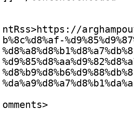
					<wf
ntRss>https://arghampou
b%8c%d8%af-%d9%85%d9%87
%d8%a8%d8%b1%d8%a7%db%8
%d9%85%d8%aa%d9%82%d8%a
%d8%b9%d8%b6%d9%88%db%8
%da%a9%d8%a7%d8%b1%da%a
			<slash:comments>0</slash
omments>
