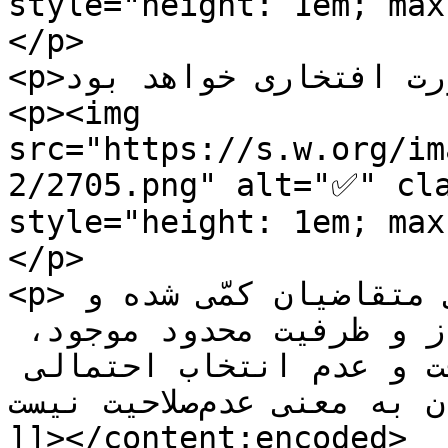
style="height: 1em; max-hei
</p>

<p>همکاری با جامعه به صورت افتخاری خواهد بود.</p>

<p><img 
src="https://s.w.org/im
2/2705.png" alt="✅" cla
style="height: 1em; max-hei
</p>

<p>تجارت، دانش، سوابق مدیریتی متقاضیان کمّی شده و 
بر مبنای بالاترین امتیاز و ظرفیت محدود موجود، 
انتخاب صورت خواهد گرفت و عدم انتخاب احتمالی 
متقاضیان به معنی عدم‌صلاحیت نیست.</p>

]]></content:encoded>
