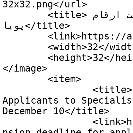
32x32.png</url>

	<title>موسسه حسابرسی و خدمات مدیریت ارقام 
پویا</title>

	<link>https://arghampouya.com</link>

	<width>32</width>

	<height>32</height>

</image> 

	<item>

		<title>Extension Deadline for 
Applicants to Specialis
December 10</title>

		<link>https://arghampouya.com/exte
nsion-deadline-for-appl