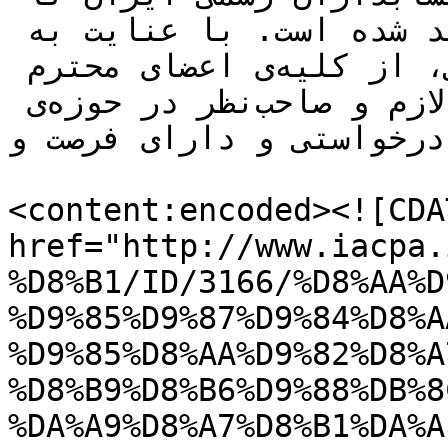
تاریخ شنبه نهم آذرماه تمدید شده است. با عنایت به 
شروع دوره‌ی هفتم شورای‌عالی، از کلیه‌ی اعضای محترم 
جامعه که دارای تجربه و دانش لازم و صاحب‌نظر در حوزه‌ی 
درخواستی و دارای فرصت و...]]></description>

<content:encoded><![CDA
href="http://www.iacpa.
%D8%B1/ID/3166/%D8%AA%D
%D9%85%D9%87%D9%84%D8%A
%D9%85%D8%AA%D9%82%D8%A
%D8%B9%D8%B6%D9%88%DB%8
%DA%A9%D8%A7%D8%B1%DA%A