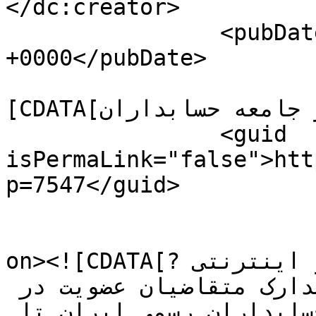
</dc:creator>

		<pubDate>Wed, 27 Nov 2019 06:09:06 
+0000</pubDate>

				<catego
[CDATA[اخبار جامعه حسابداران]]></category>

		<guid 
isPermaLink="false">htt
p=7547</guid>

					<de
on><![CDATA[?نظر به اختلالات ارتباطی و اینترنتی 
روزهای اخیر مهلت دریافت مدارک متقاضیان عضویت در 
کارگروه‌های تخصصی جامعه‌ی حسابداران رسمی ایران تا 