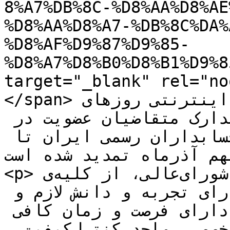
8%A7%DB%8C-%D8%AA%D8%AE
%D8%AA%D8%A7-%DB%8C%DA%
%D8%AF%D9%87%D9%85-
%D8%A7%D8%B0%D8%B1%D9%8
target="_blank" rel="no
</span>نظر به اختلالات ارتباطی و اینترنتی روزهای 
اخیر مهلت دریافت مدارک متقاضیان عضویت در 
کارگروه‌های تخصصی جامعه‌ی حسابداران رسمی ایران تا 
شنبه نهم آذرماه تمدید شده است
<p>با عنایت به شروع دوره‌ی هفتم شورای‌عالی، از کلیه‌ی 
اعضای محترم جامعه که دارای تجربه و دانش لازم و 
صاحب‌نظر در حوزه‌ی درخواستی و دارای فرصت و زمان کافی 
برای همکاری در کارگروه‌های تخصصی، واحد کنترل‌کیفیت، 