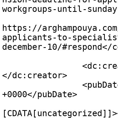
workgroups-until-sunday
					<co
https://arghampouya.com
applicants-to-specialis
december-10/#respond</c
		<dc:creator><![CDATA[سعید خرمی]]>
</dc:creator>

		<pubDate>Wed, 27 Nov 2019 06:13:04 
+0000</pubDate>

				<catego
[CDATA[uncategorized]]>