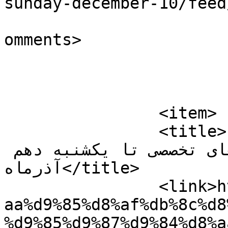
sunday-december-10/feed
			<slash:comments>0</slash
omments>

			</item>
		<item>

		<title>تمدید مهلت برای متقاضیان 
عضویت در کارگروه‌های تخصصی تا یکشنبه دهم 
آذرماه</title>

		<link>https://arghampouya.com/%d8%
aa%d9%85%d8%af%db%8c%d8
%d9%85%d9%87%d9%84%d8%a